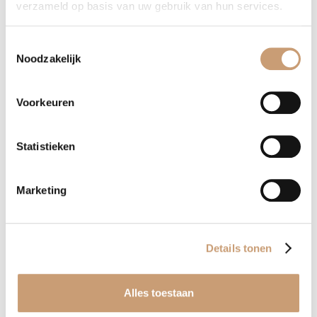
verzameld op basis van uw gebruik van hun services.
EEN MAATWERK BANK, OF HERSTOFFERING
Toestemmingsselectie
VAN UW BANK?
Noodzakelijk
Neem contact op, dan helpen wij u graag direct verder!
Voorkeuren
Ja, help mij verder
Statistieken
Marketing
Wat maakt ons uniek
Details tonen
Alles toestaan