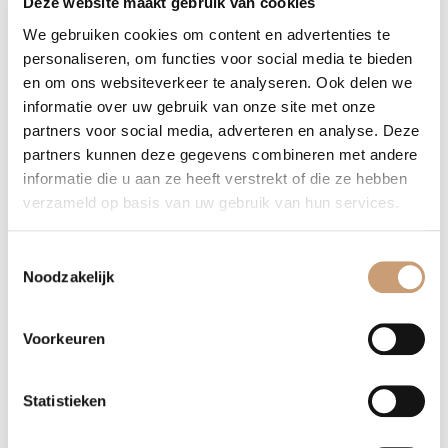
Deze website maakt gebruik van cookies
1. Realistische kleurbeoordeling
We gebruiken cookies om content en advertenties te
Het bekijken van stofstalen in uw eigen huis geeft u een
personaliseren, om functies voor social media te bieden
realistischer beeld van hoe de kleuren eruit zullen zine in uw
en om ons websiteverkeer te analyseren. Ook delen we
specifieke lichtomstandigheden. Kleuren kunnen variëren
informatie over uw gebruik van onze site met onze
partners voor social media, adverteren en analyse. Deze
afhankelijk van de belichting, waardoor het belangrijk is om
partners kunnen deze gegevens combineren met andere
stalen te zien in de ruimte waar de stof gebruikt zal worden.
informatie die u aan ze heeft verstrekt of die ze hebben
verzameld op basis van uw gebruik van hun services.
2. Voelen en textuur
Naast kleur, geeft een staal u ook de mogelijkheid om de textuur
Toestemmingsselectie
van de stof te voelen. Dit is belangrijk voor het comfort en de
Noodzakelijk
duurzaamheid van uw meubelstuk. Sommige stoffen kunnen er
aantrekkelijk uitzien, maar voelen niet comfortabel aan of
passen niet bij de gebruiksintensiteit van het meubel.
Voorkeuren
3. Matchen met bestaande interieur
Statistieken
Met stofstalen kunt u gemakkelijk bepalen of de nieuwe stof
goed combineert met uw bestaande interieur, zoals