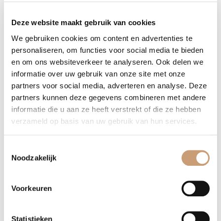
bieden wij ook herstoffering aan. Zo stofferen wij uw bankstel in
Deze website maakt gebruik van cookies
meer dan 1.000 verschillende kleuren en leder. U bankstel ziet er
weer als nieuw uit naar een herstoffering van Bankstyle!
We gebruiken cookies om content en advertenties te
personaliseren, om functies voor social media te bieden
en om ons websiteverkeer te analyseren. Ook delen we
Prijs aanvragen herstoffering
informatie over uw gebruik van onze site met onze
partners voor social media, adverteren en analyse. Deze
partners kunnen deze gegevens combineren met andere
informatie die u aan ze heeft verstrekt of die ze hebben
Bankstellen op maat
verzameld op basis van uw gebruik van hun services.
Bankstyle kan alle maatprojecten realiseren. U geeft de maten
Toestemmingsselectie
aan ons door en daarna krijgt u van ons een passende offerte.
Noodzakelijk
Ook het namaken van andere bankstellen is geen probleem. Dit
komt door de samenwerking met onze Nederlandse fabriek.
Voorkeuren
Heeft u vragen neem dan vooral contact met ons op:
Statistieken