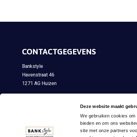
CONTACTGEGEVENS
Bankstyle
Havenstraat 46
1271 AG Huizen
035 - 75 13 098
Deze website maakt gebru
035 - 75 13 098
We gebruiken cookies om c
info@bankstyle.nl
bieden en om ons websitev
site met onze partners vo