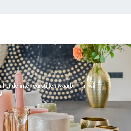
illende interieurstijlen waarbinnen wij
!