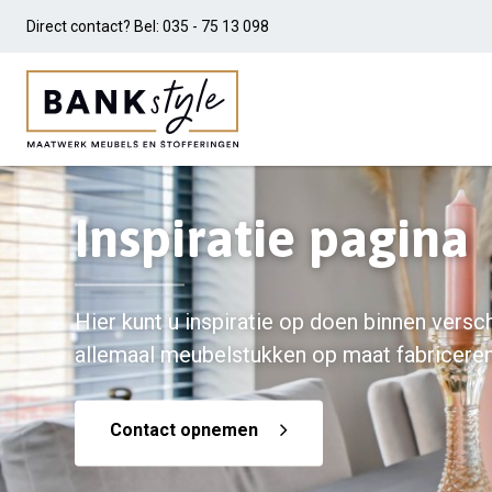
Direct contact? Bel:
035 - 75 13 098
Inspiratie pagina
Hier kunt u inspiratie op doen binnen versch
allemaal meubelstukken op maat fabriceren
Contact opnemen