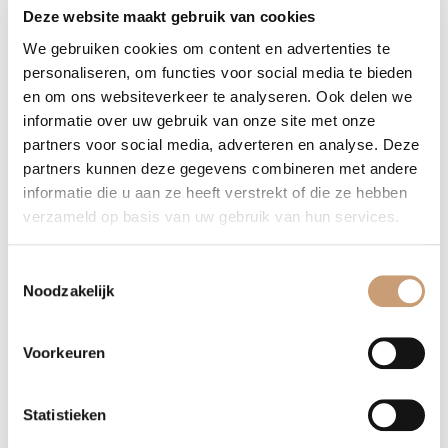
Deze website maakt gebruik van cookies
Afmetingen en omschrijving product
We gebruiken cookies om content en advertenties te
personaliseren, om functies voor social media te bieden
en om ons websiteverkeer te analyseren. Ook delen we
informatie over uw gebruik van onze site met onze
partners voor social media, adverteren en analyse. Deze
partners kunnen deze gegevens combineren met andere
Foto 1
(optioneel)
informatie die u aan ze heeft verstrekt of die ze hebben
verzameld op basis van uw gebruik van hun services.
LET OP: U kunt alleen .jpg, .jpeg, .gif, .png, .bmp bestanden
uploaden die kleiner zijn dan 4,00 Mb
Toestemmingsselectie
Noodzakelijk
Foto 2
(optioneel)
Voorkeuren
LET OP: U kunt alleen .jpg, .jpeg, .gif, .png, .bmp bestanden
Statistieken
uploaden die kleiner zijn dan 4,00 Mb