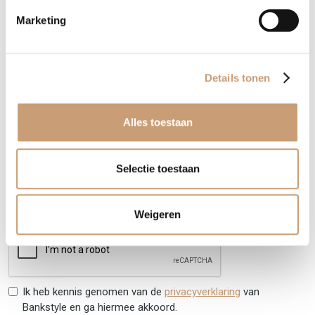
Marketing
Foto 3
(optioneel)
LET OP: U kunt alleen .jpg, .jpeg, .gif, .png, .bmp bestanden
Details tonen
uploaden die kleiner zijn dan 4,00 Mb
Alles toestaan
Vraag/opmerking
(optioneel)
Selectie toestaan
Weigeren
Ik heb kennis genomen van de
privacyverklaring
van
Bankstyle en ga hiermee akkoord.