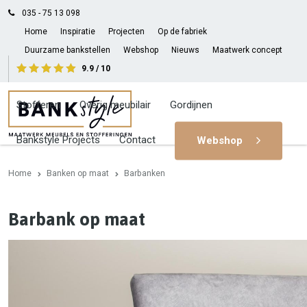
035 - 75 13 098
Home
Inspiratie
Projecten
Op de fabriek
Duurzame bankstellen
Webshop
Nieuws
Maatwerk concept
9.9 / 10
Banken op maat
Stoelen
Meubelstoffen
Stofferen
Overig meubilair
Gordijnen
Bankstyle Projects
Contact
Webshop
Home
Banken op maat
Barbanken
Barbank op maat