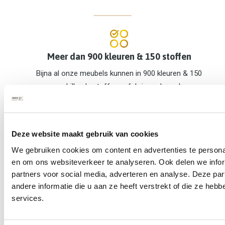
Meer dan 900 kleuren & 150 stoffen
Bijna al onze meubels kunnen in 900 kleuren & 150
verschillende stoffen gefabriceerd worden.
U bedenkt het, wij maken het!
Deze website maakt gebruik van cookies
Onze bankstellen kunnen allemaal op maat vervaardigd
We gebruiken cookies om content en advertenties te personal
worden! U kiest de diepte, breedte en hoogte tot uw bank
en om ons websiteverkeer te analyseren. Ook delen we infor
partners voor social media, adverteren en analyse. Deze p
exact is zoals u hem wenst.
andere informatie die u aan ze heeft verstrekt of die ze he
services.
In Nederland voor u op maat gemaakt