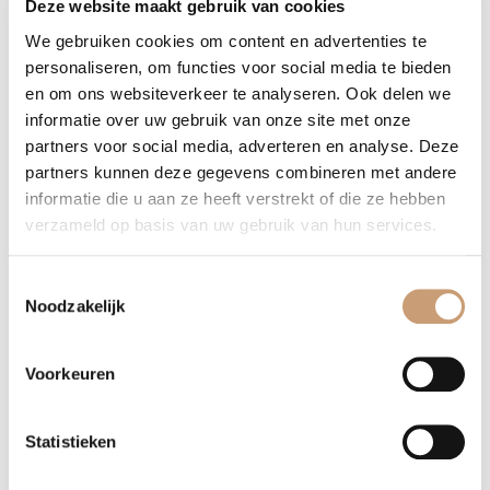
Deze website maakt gebruik van cookies
We gebruiken cookies om content en advertenties te
Contact opnemen
WhatsApp
personaliseren, om functies voor social media te bieden
en om ons websiteverkeer te analyseren. Ook delen we
informatie over uw gebruik van onze site met onze
partners voor social media, adverteren en analyse. Deze
Overig meubilair
partners kunnen deze gegevens combineren met andere
informatie die u aan ze heeft verstrekt of die ze hebben
verzameld op basis van uw gebruik van hun services.
Vloerkleden
Salontafels op maat
Toestemmingsselectie
Noodzakelijk
Bedden op maat
Voorkeuren
Eettafels op maat
Hoofdborden op maat
Statistieken
Luxe lampen