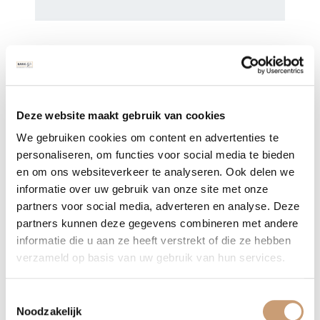
Onze collectie
Bent u opzoek naar een luxe bank op maat? Dan zit u bij ons
goed. Wij maken al onze meubels volledig op maat. Uw wens is
Deze website maakt gebruik van cookies
ons project! Wij hebben een aantal standaard modellen in de
We gebruiken cookies om content en advertenties te
collectie, welke u naar wens aan kunt passen. Breedte, hoogte,
personaliseren, om functies voor social media te bieden
diepte, maar ook de vullingen en de stof kiest u helemaal zelf.
en om ons websiteverkeer te analyseren. Ook delen we
Uiteraard staan wij u graag te woord om te helpen bij deze
informatie over uw gebruik van onze site met onze
keuzes. U kunt bij ons ook terecht voor
partners voor social media, adverteren en analyse. Deze
buitenbanken
,
fauteuils
,
eetkamerstoelen
,
eetkamerbanken
,
partners kunnen deze gegevens combineren met andere
informatie die u aan ze heeft verstrekt of die ze hebben
barstoelen
,
tafels
en
meer
!
verzameld op basis van uw gebruik van hun services.
Herstoffering
Toestemmingsselectie
Noodzakelijk