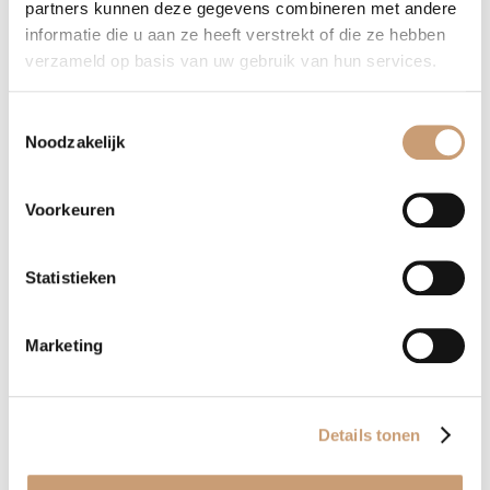
partners kunnen deze gegevens combineren met andere
informatie die u aan ze heeft verstrekt of die ze hebben
verzameld op basis van uw gebruik van hun services.
Toestemmingsselectie
Noodzakelijk
EEN MAATWERK BANK, OF HERSTOFFERING
VAN UW BANK?
Voorkeuren
Neem contact op, dan helpen wij u graag direct verder!
Statistieken
Ja, help mij verder
Marketing
Details tonen
Wat maakt ons uniek