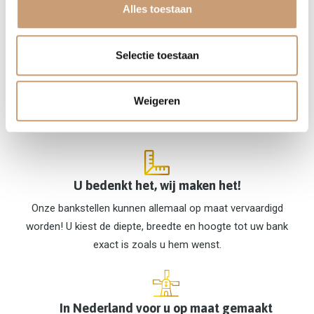
Alles toestaan
Selectie toestaan
Meer dan 900 kleuren & 150 stoffen
Weigeren
Bijna al onze meubels kunnen in 900 kleuren & 150
verschillende stoffen gefabriceerd worden.
U bedenkt het, wij maken het!
Onze bankstellen kunnen allemaal op maat vervaardigd
worden! U kiest de diepte, breedte en hoogte tot uw bank
exact is zoals u hem wenst.
In Nederland voor u op maat gemaakt