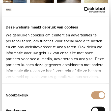
Levertijd velvet loveseat
Deze website maakt gebruik van cookies
De standaard levertijd van de loveseat is 6 tot 8 weken. Bij het
We gebruiken cookies om content en advertenties te
plaatsen van een spoedbestelling heeft u uw loveseat al binnen
personaliseren, om functies voor social media te bieden
en om ons websiteverkeer te analyseren. Ook delen we
4 weken in huis.
informatie over uw gebruik van onze site met onze
partners voor social media, adverteren en analyse. Deze
Heeft u vragen of bent u benieuwd naar alle mogelijkheden?
partners kunnen deze gegevens combineren met andere
Neem dan contact met ons op via het onderstaande contact
informatie die u aan ze heeft verstrekt of die ze hebben
formulier of bel ons op:
035 – 75 13 098
verzameld op basis van uw gebruik van hun services.
Contact opnemen
WhatsApp
Toestemmingsselectie
Noodzakelijk
Voorkeuren