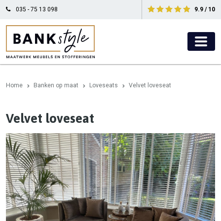
035 - 75 13 098
9.9 / 10
Home
Banken op maat
Loveseats
Velvet loveseat
Velvet loveseat