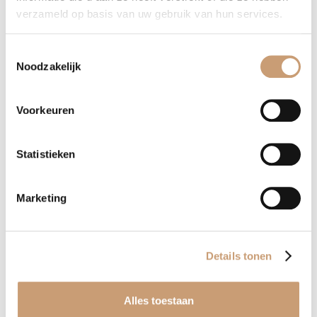
verzameld op basis van uw gebruik van hun services.
Contact opnemen
WhatsApp
Toestemmingsselectie
Noodzakelijk
Terug naar het overzicht
Voorkeuren
Statistieken
Stoelen
Marketing
Eetkamerstoelen
Barstoelen
Details tonen
Fauteuils
Alles toestaan