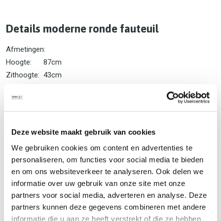
Details moderne ronde fauteuil
Afmetingen:
Hoogte: 87cm
Zithoogte: 43cm
Breedte: 70cm
Zitbreedte: 53cm
Deze website maakt gebruik van cookies
Levertijd moderne ronde fauteuil
We gebruiken cookies om content en advertenties te
De gemiddelde levertijd van de fauteuil Devina is zo’n 6 tot 8
personaliseren, om functies voor social media te bieden
weken. Heeft u vragen? Dan kunt u het onderstaande
en om ons websiteverkeer te analyseren. Ook delen we
contactformulier invullen en zullen wij zo spoedig mogelijk
informatie over uw gebruik van onze site met onze
contact met u opnemen, u kunt ons ook telefonisch bereiken
partners voor social media, adverteren en analyse. Deze
op:
035 – 75 13 098
partners kunnen deze gegevens combineren met andere
informatie die u aan ze heeft verstrekt of die ze hebben