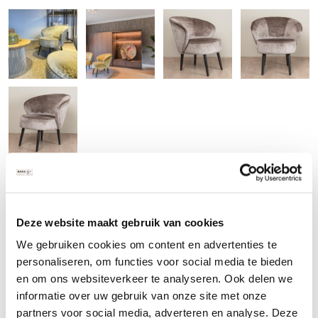
Kleuren bezichtigen:
Deze website maakt gebruik van cookies
Wenst u alle mogelijke kleuren te bezichtigen dan bent u van
We gebruiken cookies om content en advertenties te
harte welkom bij ons in de showroom in Huizen. Wij kunnen u
personaliseren, om functies voor social media te bieden
ook stofstalen toezenden, neem hiervoor even contact met ons
en om ons websiteverkeer te analyseren. Ook delen we
op via onderstaand contactformulier of bel ons: 035 7513098
informatie over uw gebruik van onze site met onze
partners voor social media, adverteren en analyse. Deze