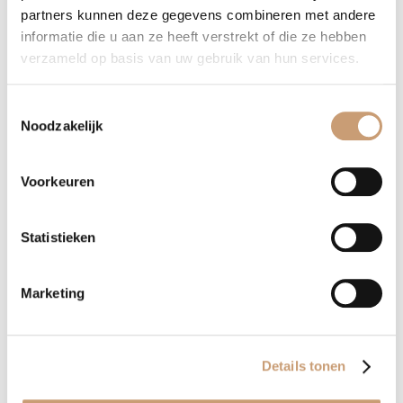
partners kunnen deze gegevens combineren met andere
Levertijd moderne fauteuil Xaviera
informatie die u aan ze heeft verstrekt of die ze hebben
De gemiddelde levertijd van de fauteuil is 6 tot 8 weken.
verzameld op basis van uw gebruik van hun services.
Toestemmingsselectie
Contact opnemen
WhatsApp
Noodzakelijk
Voorkeuren
Terug naar het overzicht
Statistieken
Marketing
Stoelen
Eetkamerstoelen
Details tonen