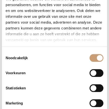
personaliseren, om functies voor social media te bieden
en om ons websiteverkeer te analyseren. Ook delen we
Levertijden eetkamerstoel met wieltjes
informatie over uw gebruik van onze site met onze
partners voor social media, adverteren en analyse. Deze
De levertijden van de stoelen zijn standaard zo’n 6 tot 8 weken
partners kunnen deze gegevens combineren met andere
vanaf het moment van bestellen. Bent u benieuwd naar de
informatie die u aan ze heeft verstrekt of die ze hebben
mogelijkheden? Wenst u een prijsopgave van ons te ontvangen
verzameld op basis van uw gebruik van hun services.
of heeft u een andere vraag? Neem dan contact met ons op. U
kunt ons bereiken door het onderstaande contactformulier in te
Toestemmingsselectie
vullen, u kunt een email aan ons toezenden of u kunt even
Noodzakelijk
telefonisch contact met ons opnemen via: 035-7513098
Voorkeuren
Contact opnemen
WhatsApp
Statistieken
Marketing
Terug naar het overzicht