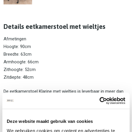
Details eetkamerstoel met wieltjes
Afmetingen
Hoogte: 90cm
Breedte: 63cm
Armhoogte: 66cm
Zithoogte: 52cm
Zitdiepte: 48cm
De eetkamerstoel Klarine met wieltjes is leverbaar in meer dan
1.000 verschillende stoffen en kleuren. Hierdoor kunt u de stoel
aan laten sluiten op elk interieur en elke interieurstijl. De kleur en
stof moet u altijd uit kunnen komen bij ons, dat kan niet anders!
Deze website maakt gebruik van cookies
U heeft de keuze uit luxe velours stoffen maar ook uit bijv.
makkelijk te reinigen kunstlederen stoffen.
We gebruiken cookies om content en advertenties te