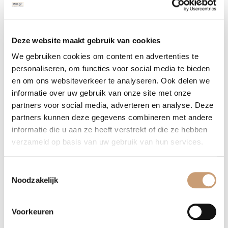
Details eetkamerstoel Elburg
Deze website maakt gebruik van cookies
We gebruiken cookies om content en advertenties te
Breedte: 59 cm
personaliseren, om functies voor social media te bieden
Rughoogte: 94 cm
en om ons websiteverkeer te analyseren. Ook delen we
Zithoogte: 50 cm
informatie over uw gebruik van onze site met onze
Zitdiepte: 46 cm
partners voor social media, adverteren en analyse. Deze
Armhoogte: 66 cm
partners kunnen deze gegevens combineren met andere
informatie die u aan ze heeft verstrekt of die ze hebben
verzameld op basis van uw gebruik van hun services.
Levertijden eetkamerstoel Elburg
De levertijden van de stoelen zijn standaard zo’n 6 tot 8 weken
Toestemmingsselectie
Noodzakelijk
vanaf het moment van bestellen. Bent u benieuwd naar de
mogelijkheden? Wenst u een prijsopgave van ons te ontvangen
of heeft u een andere vraag? Neem dan contact met ons op. U
Voorkeuren
kunt ons bereiken door het onderstaande contactformulier in te