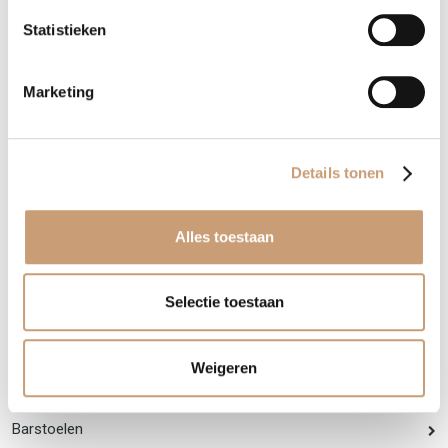
vullen, u kunt een email aan ons toezenden of u kunt telefonisch
Statistieken
contact met ons opnemen via: 035-7513098
Marketing
Contact opnemen
WhatsApp
Details tonen
Terug naar het overzicht
Alles toestaan
Selectie toestaan
Stoelen
Weigeren
Eetkamerstoelen
Barstoelen