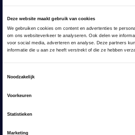
Bankstyle
Havenstraat 46
Deze website maakt gebruik van cookies
1271 AG Huizen
We gebruiken cookies om content en advertenties te personal
om ons websiteverkeer te analyseren. Ook delen we informat
035 - 75 13 098
voor social media, adverteren en analyse. Deze partners 
035 - 75 13 098
informatie die u aan ze heeft verstrekt of die ze hebben ver
info@bankstyle.nl
Toestemmingsselectie
Noodzakelijk
Voorkeuren
WEBSITE INFO
Privacy
Statistieken
Disclaimer
Voorwaarden
Marketing
Sitemap