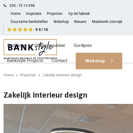
035 - 75 13 098
Home
Inspiratie
Projecten
Op de fabriek
Duurzame bankstellen
Webshop
Nieuws
Maatwerk concept
9.9 / 10
Banken op maat
Stoelen
Meubelstoffen
Stofferen
Overig meubilair
Gordijnen
Bankstyle Projects
Contact
Webshop
Home
Projecten
Zakelijk interieur design
Zakelijk interieur design