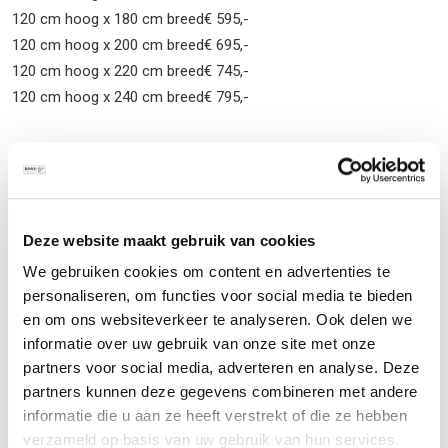
120 cm hoog x 180 cm breed
€ 595,-
120 cm hoog x 200 cm breed
€ 695,-
120 cm hoog x 220 cm breed
€ 745,-
120 cm hoog x 240 cm breed
€ 795,-
Levertijd hoofdbord op maat blok
De gemiddelde levertijd van onze hoofdborden is 6 tot 8 weken.
Natuurlijk is er een mogelijkheid om een spoedbestelling te doen,
Deze website maakt gebruik van cookies
tegen een kleine meerprijs zorgen wij er dan voor dat u het
We gebruiken cookies om content en advertenties te
hoofdbord binnen 4 weken in huis heeft! Dus stop met twijfel en
personaliseren, om functies voor social media te bieden
maak een afspraak bij ons in de showroom om de hoofdborden
en om ons websiteverkeer te analyseren. Ook delen we
te bekijken of bel ons even: 035 751 3098
informatie over uw gebruik van onze site met onze
partners voor social media, adverteren en analyse. Deze
partners kunnen deze gegevens combineren met andere
Contact opnemen
WhatsApp
informatie die u aan ze heeft verstrekt of die ze hebben
verzameld op basis van uw gebruik van hun services.