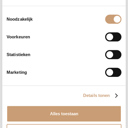
Toestemmingsselectie
Terug naar het overzicht
Noodzakelijk
Voorkeuren
Overig meubilair
Statistieken
Vloerkleden
Marketing
Salontafels op maat
Bedden op maat
Details tonen
Eettafels op maat
Alles toestaan
Hoofdborden op maat