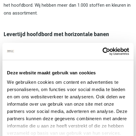
het hoofdbord. Wij hebben meer dan 1.000 stoffen en kleuren in
ons assortiment.
Levertijd hoofdbord met horizontale banen
De gemiddelde levertijd van een dergelijk hoofdbord is 6 tot 8
weken. Het is echter mogelijk om een spoedorder te plaatsen
voor 4 weken. Hier vragen wij een kleine vergoeding voor. Wenst
u een prijsopgave van ons te ontvangen voor een hoofdbord?
Deze website maakt gebruik van cookies
Dan kunt u uiteraard contact met ons opnemen via het
We gebruiken cookies om content en advertenties te
onderstaande contactformulier en wij zullen zo spoedig mogelijk
personaliseren, om functies voor social media te bieden
contact met u opnemen. U kunt ons ook telefonisch bereiken
en om ons websiteverkeer te analyseren. Ook delen we
op:
035 751 3098
informatie over uw gebruik van onze site met onze
partners voor social media, adverteren en analyse. Deze
partners kunnen deze gegevens combineren met andere
Contact opnemen
WhatsApp
informatie die u aan ze heeft verstrekt of die ze hebben
verzameld op basis van uw gebruik van hun services.