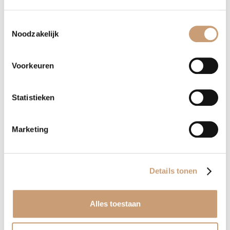
Toestemmingsselectie
Terug naar het overzicht
Noodzakelijk
Voorkeuren
Overig meubilair
Statistieken
Vloerkleden
Marketing
Salontafels op maat
Bedden op maat
Details tonen
Eettafels op maat
Alles toestaan
Hoofdborden op maat
Luxe lampen