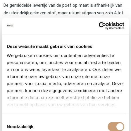
De gemiddelde levertijd van de poef op maat is afhankelijk van
de uiteindelijk gekozen stof, maar u kunt uitgaan van zo'n 4 tot
6 weken. Heeft u vragen over de poef of wenst u stofstalen te
ontvangen neem dan contact met ons op via onderstaand
contactformulier en wij zullen hier zo spoedig mogelijk op
terugkomen, of neem telefonisch contact met ons op
035 751
Deze website maakt gebruik van cookies
3098
We gebruiken cookies om content en advertenties te
personaliseren, om functies voor social media te bieden
en om ons websiteverkeer te analyseren. Ook delen we
Contact opnemen
WhatsApp
informatie over uw gebruik van onze site met onze
partners voor social media, adverteren en analyse. Deze
partners kunnen deze gegevens combineren met andere
informatie die u aan ze heeft verstrekt of die ze hebben
Terug naar het overzicht
verzameld op basis van uw gebruik van hun services.
Toestemmingsselectie
Noodzakelijk
Overig meubilair