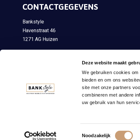
CONTACTGEGEVENS
Bankstyle
Havenstraat 46
1271 AG Huizen
035 - 75 13 098
Deze website maakt gebru
035 - 75 13 098
We gebruiken cookies om c
info@bankstyle.nl
bieden en om ons websitev
site met onze partners vo
combineren met andere inf
uw gebruik van hun servic
Toestemmingsselectie
© 2026 Bankstyle
Noodzakelijk