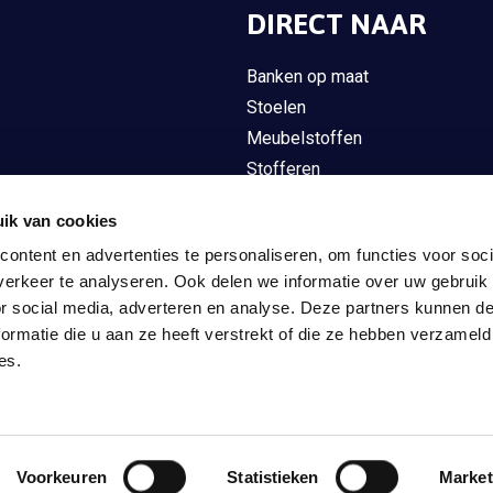
DIRECT NAAR
Banken op maat
Stoelen
Meubelstoffen
Stofferen
Overig meubilair
ik van cookies
Gordijnen
ontent en advertenties te personaliseren, om functies voor soci
Interieuradvies op maat
erkeer te analyseren. Ook delen we informatie over uw gebruik
Contact
or social media, adverteren en analyse. Deze partners kunnen 
ormatie die u aan ze heeft verstrekt of die ze hebben verzameld
es.
Voorkeuren
Statistieken
Market