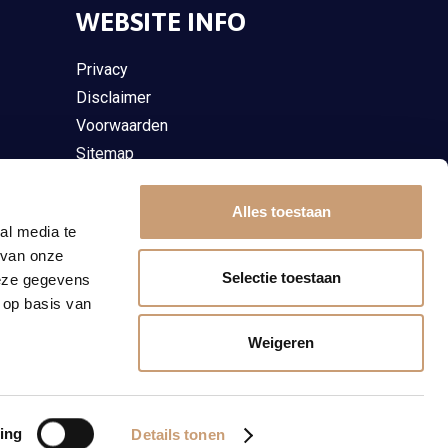
WEBSITE INFO
Privacy
Disclaimer
Voorwaarden
Sitemap
Alles toestaan
al media te
 van onze
Selectie toestaan
deze gegevens
 op basis van
Weigeren
ing
Details tonen