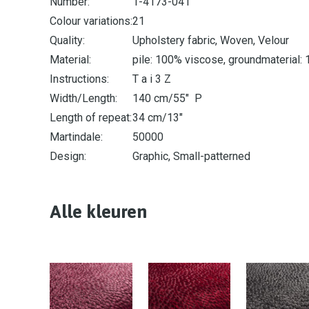
Number:
1-4173-041
Colour variations:
21
Quality:
Upholstery fabric, Woven, Velour
Material:
pile: 100% viscose, groundmaterial:
Instructions:
T a i 3 Z
Width/Length:
140 cm/55" P
Length of repeat:
34 cm/13"
Martindale:
50000
Design:
Graphic, Small-patterned
Alle kleuren