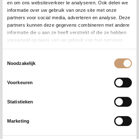
en om ons websiteverkeer te analyseren. Ook delen we
informatie over uw gebruik van onze site met onze
partners voor social media, adverteren en analyse. Deze
partners kunnen deze gegevens combineren met andere
informatie die u aan ze heeft verstrekt of die ze hebben
verzameld op basis van uw gebruik van hun services.
1-1328-072
1-1328-073
1-1328-074
Toestemmingsselectie
Noodzakelijk
Voorkeuren
1-1328-080
1-1328-081
1-1328-082
Statistieken
Marketing