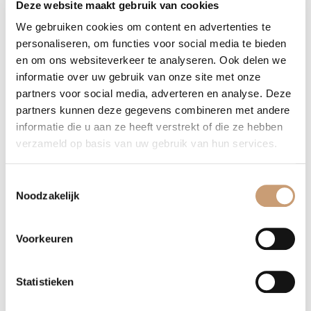
Deze website maakt gebruik van cookies
SUITLGRE
SUITLIVE
SUITOCEA
We gebruiken cookies om content en advertenties te
personaliseren, om functies voor social media te bieden
en om ons websiteverkeer te analyseren. Ook delen we
informatie over uw gebruik van onze site met onze
partners voor social media, adverteren en analyse. Deze
partners kunnen deze gegevens combineren met andere
informatie die u aan ze heeft verstrekt of die ze hebben
verzameld op basis van uw gebruik van hun services.
SUITONYX
SUITORAN
SUITPINK
Toestemmingsselectie
Noodzakelijk
Voorkeuren
SUITPLUM
SUITPURP
SUITRED
Statistieken