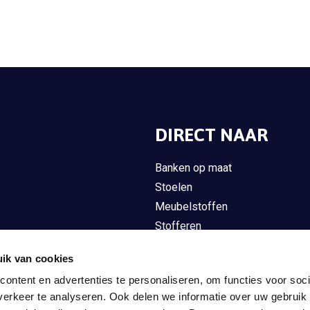
DIRECT NAAR
Banken op maat
Stoelen
Meubelstoffen
Stofferen
Overig meubilair
ik van cookies
Gordijnen
ontent en advertenties te personaliseren, om functies voor soci
Interieuradvies op maat
erkeer te analyseren. Ook delen we informatie over uw gebruik
Contact