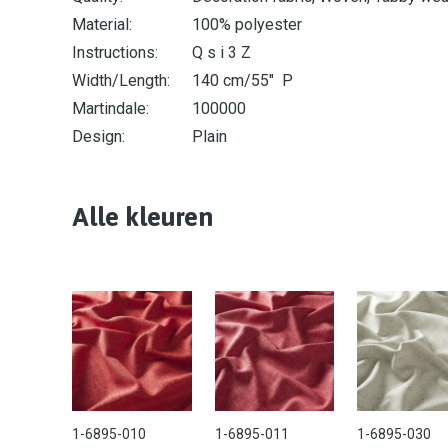
Material:
100% polyester
Instructions:
Q s i 3 Z
Width/Length:
140 cm/55" P
Martindale:
100000
Design:
Plain
Alle kleuren
1-6895-010
1-6895-011
1-6895-030