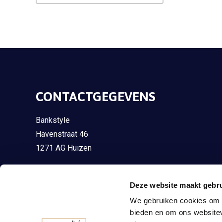
CONTACTGEGEVENS
Bankstyle
Havenstraat 46
1271 AG Huizen
035 - 75 13 098
Deze website maakt gebru
035 - 75 13 098
We gebruiken cookies om c
info@bankstyle.nl
bieden en om ons websitev