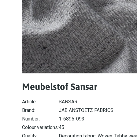
Meubelstof Sansar
Article:
SANSAR
Brand:
JAB ANSTOETZ FABRICS
Number:
1-6895-093
Colour variations:
45
Quality:
Decoration fabric, Woven, Tabby we