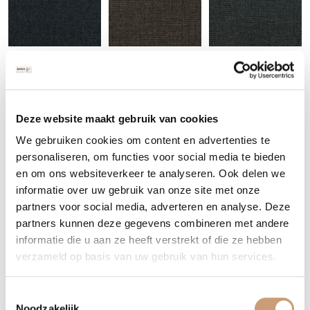
Elize_47
Elize_54
Elize_56
Deze website maakt gebruik van cookies
We gebruiken cookies om content en advertenties te
personaliseren, om functies voor social media te bieden
en om ons websiteverkeer te analyseren. Ook delen we
informatie over uw gebruik van onze site met onze
Elize_57
Elize_64
Elize_69
partners voor social media, adverteren en analyse. Deze
partners kunnen deze gegevens combineren met andere
informatie die u aan ze heeft verstrekt of die ze hebben
verzameld op basis van uw gebruik van hun services.
Toestemmingsselectie
Noodzakelijk