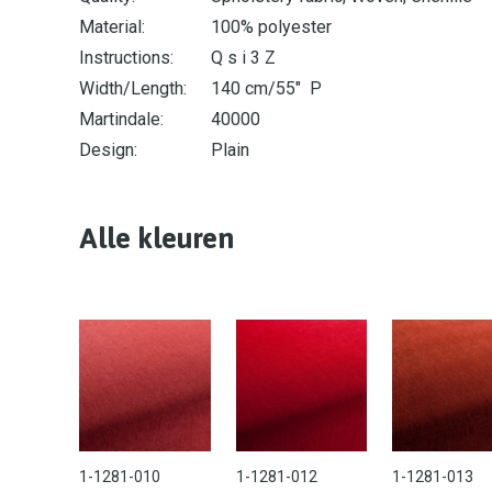
Material:
100% polyester
Instructions:
Q s i 3 Z
Width/Length:
140 cm/55" P
Martindale:
40000
Design:
Plain
Alle kleuren
1-1281-010
1-1281-012
1-1281-013