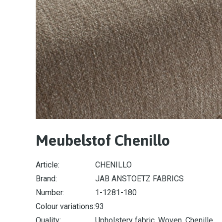
Meubelstof Chenillo
Article:
CHENILLO
Brand:
JAB ANSTOETZ FABRICS
Number:
1-1281-180
Colour variations:
93
Quality:
Upholstery fabric, Woven, Chenille