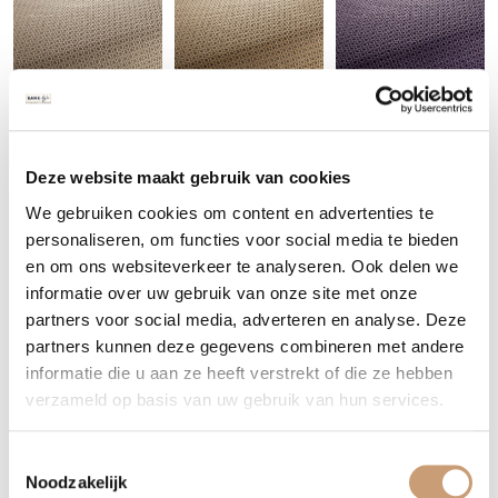
9-2270-073
9-2270-074
9-2270-080
Deze website maakt gebruik van cookies
We gebruiken cookies om content en advertenties te
personaliseren, om functies voor social media te bieden
en om ons websiteverkeer te analyseren. Ook delen we
informatie over uw gebruik van onze site met onze
partners voor social media, adverteren en analyse. Deze
9-2270-091
9-2270-092
9-2270-093
partners kunnen deze gegevens combineren met andere
informatie die u aan ze heeft verstrekt of die ze hebben
verzameld op basis van uw gebruik van hun services.
Toestemmingsselectie
Noodzakelijk