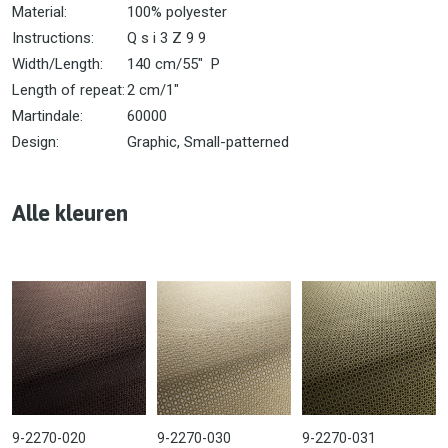
Material:
100% polyester
Instructions:
Q s i 3 Z 9 9
Width/Length:
140 cm/55" P
Length of repeat:
2 cm/1"
Martindale:
60000
Design:
Graphic, Small-patterned
Alle kleuren
9-2270-020
9-2270-030
9-2270-031