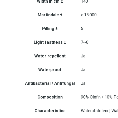
Width in cm ±
140
Martindale ±
> 15.000
Pilling ±
5
Light fastness ±
7~8
Water repellent
Ja
Waterproof
Ja
Antibacterial / Antifungal
Ja
Composition
90% Olefin / 10% P
Characteristics
Waterafstotend, Wat