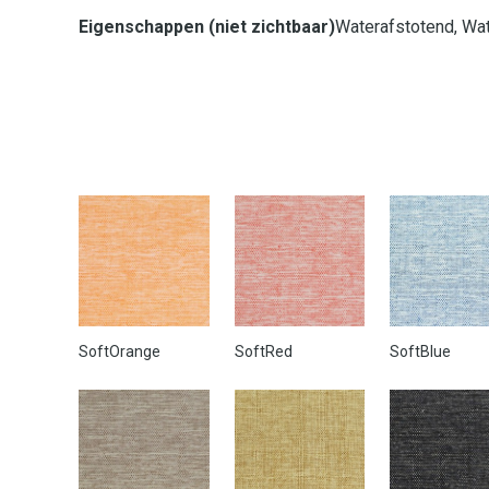
Eigenschappen (niet zichtbaar)
Waterafstotend, Wat
SoftOrange
SoftRed
SoftBlue