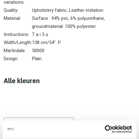
variations:
Quality:
Upholstery fabric, Leather imitation
Material:
Surface : 94% pvc, 6% polyurethane,
groundmaterial: 100% polyester
Instructions:
T a i 3 u
Width/Length:
138 cm/54" P
Martindale:
50000
Design:
Plain
Alle kleuren
Terug naar het overzicht