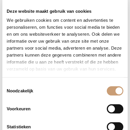
Deze website maakt gebruik van cookies
Meubelstoffen
We gebruiken cookies om content en advertenties te
personaliseren, om functies voor social media te bieden
en om ons websiteverkeer te analyseren. Ook delen we
Velours meubelstoffen
informatie over uw gebruik van onze site met onze
partners voor social media, adverteren en analyse. Deze
Polyester meubelstoffen
partners kunnen deze gegevens combineren met andere
informatie die u aan ze heeft verstrekt of die ze hebben
Linnen-katoen meubelstoffen
verzameld op basis van uw gebruik van hun services.
Kunstleder meubelstoffen
Toestemmingsselectie
Skai meubelstoffen
Noodzakelijk
Outdoor meubelstoffen
Voorkeuren
Patroon meubelstoffen
Statistieken