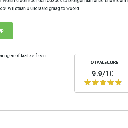
 of wenst u een keer een bezoek te brengen aan onze showroom 
p! Wij staan u uiteraard graag te woord.
pp
ringen of laat zelf een
TOTAALSCORE
9.9
/10