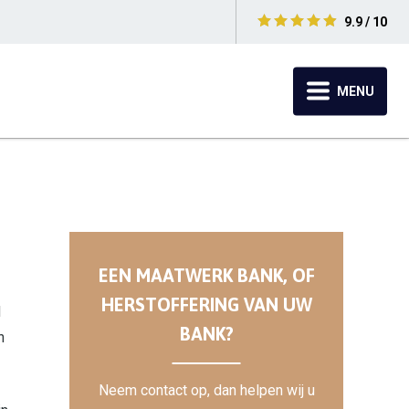
9.9 / 10
MENU
EEN MAATWERK BANK, OF
HERSTOFFERING VAN UW
d
BANK?
n
Neem contact op, dan helpen wij u