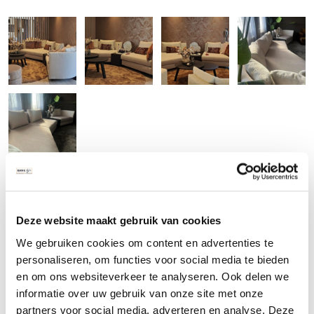
Levertijd en bezichtiging van de trapeze bank
Deze website maakt gebruik van cookies
De levertijd van onze bankstellen is normaliter zo’n 6 tot 8 weken
We gebruiken cookies om content en advertenties te
vanaf het moment van bestellen. Bent u benieuwd naar de
personaliseren, om functies voor social media te bieden
en om ons websiteverkeer te analyseren. Ook delen we
mogelijkheden of wilt u de bank komen testen? Dan bent u
informatie over uw gebruik van onze site met onze
natuurlijk van harte welkom! Wij hebben een showroom in
partners voor social media, adverteren en analyse. Deze
Huizen (NH).