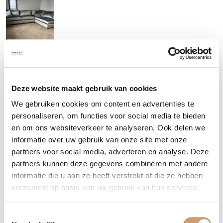
Velours banken op maat
Deze website maakt gebruik van cookies
We gebruiken cookies om content en advertenties te
Naast hoekbanken maken wij ook
luxe velours banken
volledig
personaliseren, om functies voor social media te bieden
op maat. Hierbij kunt u kiezen voor uw ideale vullingen en nog
en om ons websiteverkeer te analyseren. Ook delen we
veel meer. Velours banken zijn steeds meer in trek en het is dan
informatie over uw gebruik van onze site met onze
ook echt de stijl van het moment. Onze velours banken zijn
partners voor social media, adverteren en analyse. Deze
zoals u gewend bent op maat te fabriceren en dus in elke
partners kunnen deze gegevens combineren met andere
gewenste maat leverbaar.
informatie die u aan ze heeft verstrekt of die ze hebben
verzameld op basis van uw gebruik van hun services.
Levertijd en bezichtiging
Toestemmingsselectie
De levertijd van onze bankstellen is normaliter zo’n 6 tot 8 weken