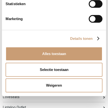
Statistieken
Banken op maat
Marketing
Luxe banken
Hoekbanken
Details tonen
Landelijke banken
Alles toestaan
Bioscoopbanken
Barbanken
Selectie toestaan
Eetkamerbanken
Weigeren
Buitenbanken
Loveseats
Linteloo Outlet