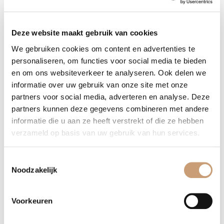
Levertijd ovale eetkamerbank op maat
Deze website maakt gebruik van cookies
We gebruiken cookies om content en advertenties te
De eetkamerbank heeft een gemiddelde levertijd van een 6 tot 8
personaliseren, om functies voor social media te bieden
weken. Heeft u vragen omtrent de eetkamerbank? Neem dan
en om ons websiteverkeer te analyseren. Ook delen we
contact met ons op via het onderstaande contactformulier en
informatie over uw gebruik van onze site met onze
wij zullen zo spoedig mogelijk contact met u opnemen of bel
partners voor social media, adverteren en analyse. Deze
ons:
035 751 3098
partners kunnen deze gegevens combineren met andere
informatie die u aan ze heeft verstrekt of die ze hebben
verzameld op basis van uw gebruik van hun services.
Contactformulier
WhatsApp
Toestemmingsselectie
Noodzakelijk
Terug naar het overzicht
Voorkeuren