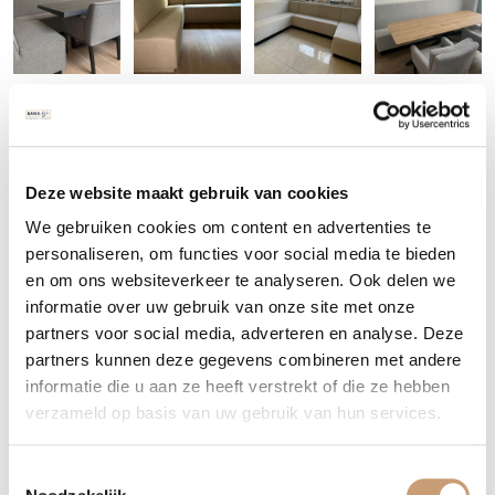
Deze website maakt gebruik van cookies
We gebruiken cookies om content en advertenties te
personaliseren, om functies voor social media te bieden
Levertijd luxe eetkamerbank
en om ons websiteverkeer te analyseren. Ook delen we
informatie over uw gebruik van onze site met onze
De levertijd van de luxe eetkamerbank bedraagt gemiddeld 6 tot
partners voor social media, adverteren en analyse. Deze
8 weken. Wilt u meer informatie ontvangen of heeft u vragen,
partners kunnen deze gegevens combineren met andere
neem dan contact met ons op via het onderstaande
informatie die u aan ze heeft verstrekt of die ze hebben
contactformulier, wij zullen hier dan zo snel mogelijk op
verzameld op basis van uw gebruik van hun services.
terugkomen voor u. Uiteraard zijn wij ook telefonisch bereikbaar
onder:
035 – 7513098
Toestemmingsselectie