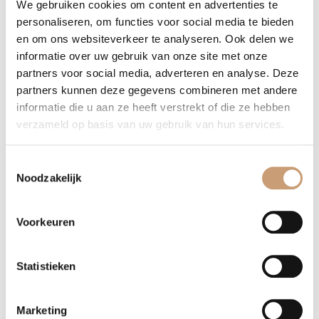
We gebruiken cookies om content en advertenties te
personaliseren, om functies voor social media te bieden
en om ons websiteverkeer te analyseren. Ook delen we
informatie over uw gebruik van onze site met onze
Whatsapp
partners voor social media, adverteren en analyse. Deze
partners kunnen deze gegevens combineren met andere
informatie die u aan ze heeft verstrekt of die ze hebben
verzameld op basis van uw gebruik van hun services.
Terug naar het overzicht
Toestemmingsselectie
Noodzakelijk
Banken op maat
Voorkeuren
Luxe banken
Statistieken
Hoekbanken
Marketing