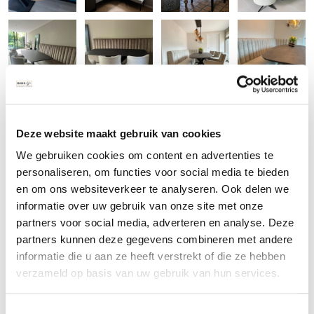
Deze website maakt gebruik van cookies
We gebruiken cookies om content en advertenties te
personaliseren, om functies voor social media te bieden
en om ons websiteverkeer te analyseren. Ook delen we
informatie over uw gebruik van onze site met onze
Levertijd ronde eetkamerbank op maat
partners voor social media, adverteren en analyse. Deze
partners kunnen deze gegevens combineren met andere
De ronde eetkamerbank heeft een gemiddelde levertijd van een 6
informatie die u aan ze heeft verstrekt of die ze hebben
tot 8 weken. Heeft u vragen omtrent de eetkamerbank? Neem
verzameld op basis van uw gebruik van hun services.
dan contact met ons op via het onderstaande contactformulier
en wij zullen zo spoedig mogelijk contact met u opnemen of bel
Toestemmingsselectie